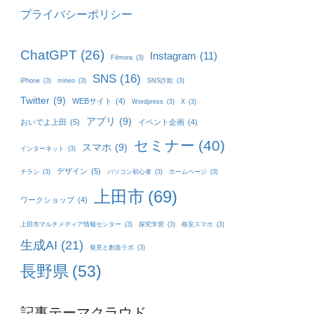
プライバシーポリシー
ChatGPT
(26)
Instagram
(11)
Filmora
(3)
SNS
(16)
iPhone
(3)
mineo
(3)
SNS詐欺
(3)
Twitter
(9)
WEBサイト
(4)
Wordpress
(3)
X
(3)
アプリ
(9)
おいでよ上田
(5)
イベント企画
(4)
セミナー
(40)
スマホ
(9)
インターネット
(3)
デザイン
(5)
チラシ
(3)
パソコン初心者
(3)
ホームページ
(3)
上田市
(69)
ワークショップ
(4)
上田市マルチメディア情報センター
(3)
探究学習
(3)
格安スマホ
(3)
生成AI
(21)
発見と創造ラボ
(3)
長野県
(53)
記事テーマクラウド