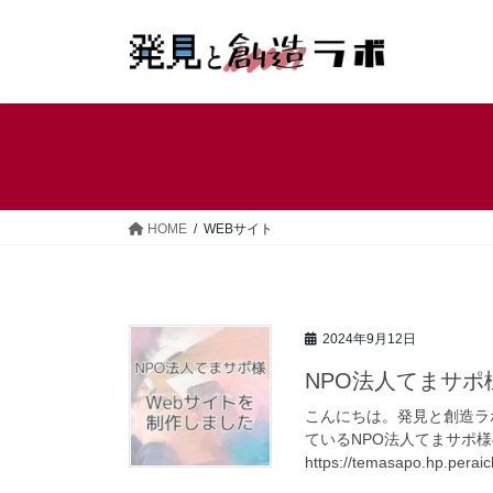
コ
ナ
ン
ビ
テ
ゲ
ン
ー
ツ
シ
へ
ョ
ス
ン
キ
に
ッ
移
HOME
WEBサイト
プ
動
2024年9月12日
NPO法人てまサポ
こんにちは。発見と創造ラ
ているNPO法人てまサポ
https://temasapo.hp.peraic