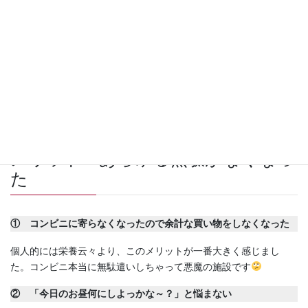
メリット・デメリット
というわけで、実際に1ヶ月ほど食べてみてメリット・デメリット
をまとめてみました。
メリット・あらゆる無駄がなくなっ
た
① コンビニに寄らなくなったので余計な買い物をしなくなった
個人的には栄養云々より、このメリットが一番大きく感じまし
た。コンビニ本当に無駄遣いしちゃって悪魔の施設です
② 「今日のお昼何にしよっかな～？」と悩まない