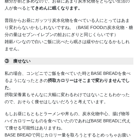
糖分が割と多めなので、お昼にあまり炭水化物をとらない生活の
人が食べると
てきめんに眠くなります。
普段からお昼にガッツリ炭水化物を食べている人にとってはあま
り変わらないかもしれないですね。（BASE FOODの炭水化物・糖
分の量はセブン-イレブンの鮭おにぎりと同じくらいです）
雑穀パンなので白いご飯に比べたら眠さは緩やかになるかもしれ
ません。
③ 痩せない
私の場合、コンビニでご飯を食べていた時とBASE BREADを食べ
るようになったときの
摂取カロリーはそこまで変わりませんでし
た
。
摂取栄養素もそんなに大幅に変わるわけではないこともわかった
ので、おそらく痩せはしないだろうと考えています。
もしお昼にもともとラーメンや丼もの、炭水化物中心、揚げ物等
ハイカロリーなものを食べていたのであればBASE BREADに代え
て痩せる可能性はありますね。
BASE BREADで同じカロリー量を取ろうとするとめっちゃお腹い