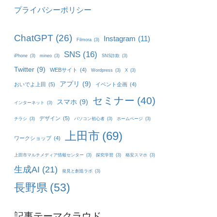
プライバシーポリシー
ChatGPT
(26)
Instagram
(11)
Filmora
(3)
SNS
(16)
iPhone
(3)
mineo
(3)
SNS詐欺
(3)
Twitter
(9)
WEBサイト
(4)
Wordpress
(3)
X
(3)
アプリ
(9)
おいでよ上田
(5)
イベント企画
(4)
セミナー
(40)
スマホ
(9)
インターネット
(3)
デザイン
(5)
チラシ
(3)
パソコン初心者
(3)
ホームページ
(3)
上田市
(69)
ワークショップ
(4)
上田市マルチメディア情報センター
(3)
探究学習
(3)
格安スマホ
(3)
生成AI
(21)
発見と創造ラボ
(3)
長野県
(53)
記事テーマクラウド