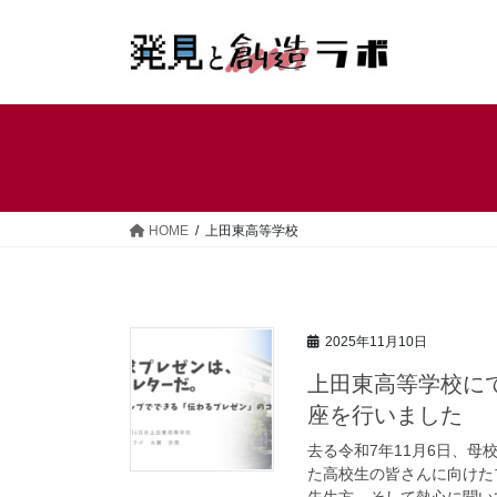
コ
ナ
ン
ビ
テ
ゲ
ン
ー
ツ
シ
へ
ョ
ス
ン
キ
に
ッ
移
HOME
上田東高等学校
プ
動
2025年11月10日
上田東高等学校に
座を行いました
去る令和7年11月6日、
た高校生の皆さんに向けた
先生方、そして熱心に聞いて