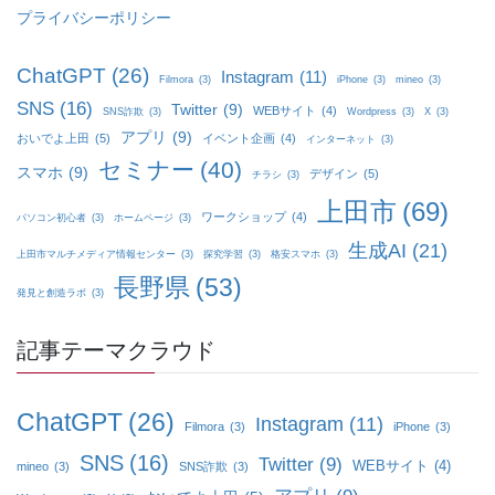
プライバシーポリシー
ChatGPT
(26)
Instagram
(11)
Filmora
(3)
iPhone
(3)
mineo
(3)
SNS
(16)
Twitter
(9)
WEBサイト
(4)
SNS詐欺
(3)
Wordpress
(3)
X
(3)
アプリ
(9)
おいでよ上田
(5)
イベント企画
(4)
インターネット
(3)
セミナー
(40)
スマホ
(9)
デザイン
(5)
チラシ
(3)
上田市
(69)
ワークショップ
(4)
パソコン初心者
(3)
ホームページ
(3)
生成AI
(21)
上田市マルチメディア情報センター
(3)
探究学習
(3)
格安スマホ
(3)
長野県
(53)
発見と創造ラボ
(3)
記事テーマクラウド
ChatGPT
(26)
Instagram
(11)
Filmora
(3)
iPhone
(3)
SNS
(16)
Twitter
(9)
WEBサイト
(4)
mineo
(3)
SNS詐欺
(3)