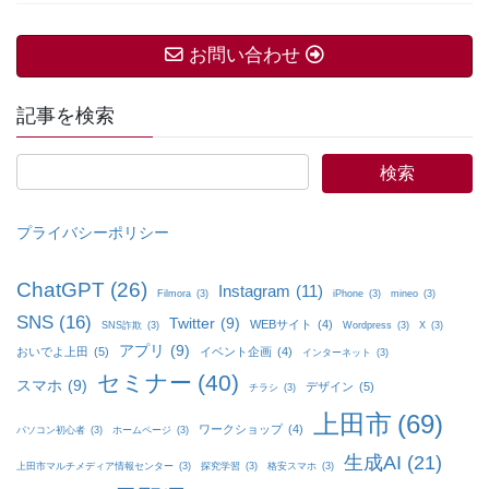
お問い合わせ
記事を検索
プライバシーポリシー
ChatGPT
(26)
Instagram
(11)
Filmora
(3)
iPhone
(3)
mineo
(3)
SNS
(16)
Twitter
(9)
WEBサイト
(4)
SNS詐欺
(3)
Wordpress
(3)
X
(3)
アプリ
(9)
おいでよ上田
(5)
イベント企画
(4)
インターネット
(3)
セミナー
(40)
スマホ
(9)
デザイン
(5)
チラシ
(3)
上田市
(69)
ワークショップ
(4)
パソコン初心者
(3)
ホームページ
(3)
生成AI
(21)
上田市マルチメディア情報センター
(3)
探究学習
(3)
格安スマホ
(3)