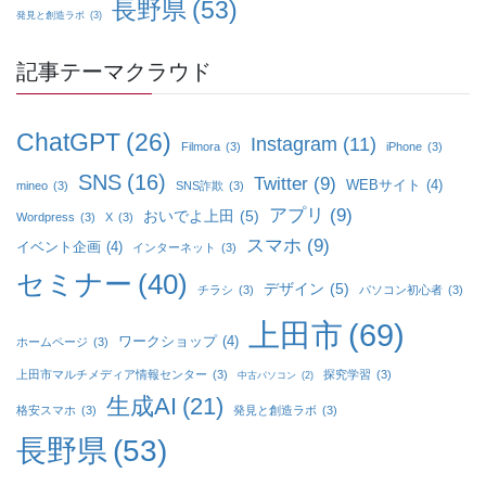
長野県
(53)
発見と創造ラボ
(3)
記事テーマクラウド
ChatGPT
(26)
Instagram
(11)
Filmora
(3)
iPhone
(3)
SNS
(16)
Twitter
(9)
WEBサイト
(4)
mineo
(3)
SNS詐欺
(3)
アプリ
(9)
おいでよ上田
(5)
Wordpress
(3)
X
(3)
スマホ
(9)
イベント企画
(4)
インターネット
(3)
セミナー
(40)
デザイン
(5)
チラシ
(3)
パソコン初心者
(3)
上田市
(69)
ワークショップ
(4)
ホームページ
(3)
上田市マルチメディア情報センター
(3)
探究学習
(3)
中古パソコン
(2)
生成AI
(21)
格安スマホ
(3)
発見と創造ラボ
(3)
長野県
(53)