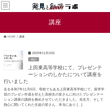
コ
ナ
ン
ビ
テ
ゲ
ン
ー
講座
ツ
シ
へ
ョ
ス
ン
HOME
講座
キ
に
ッ
移
プ
動
2025年11月10日
雑記
上田東高等学校にて、プレゼンテ
ーションのしかたについて講座を
行いました
去る令和7年11月6日、母校でもある上田東高等学校にて、探求学
習のプレゼン作成を控えた高校生の皆さんに向けたプレゼンテー
ション講座の講師を務めさせていただきました。先生方、そして
熱心に聞いてくれた生徒の皆さん、本当にあり […]