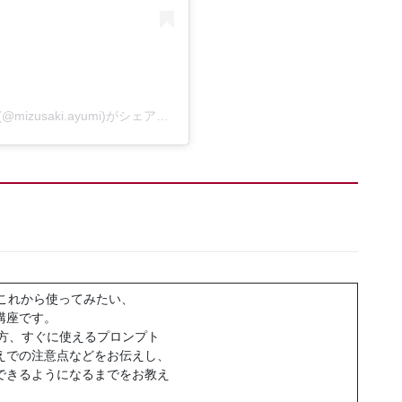
Mizusaki AYUMI｜長野県上田市｜発見と創造ラボ(@mizusaki.ayumi)がシェアした投稿
Tをこれから使ってみたい、
講座です。
使い方、すぐに使えるプロンプト
えでの注意点などをお伝えし、
できるようになるまでをお教え