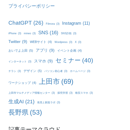
プライバシーポリシー
ChatGPT
(26)
Instagram
(11)
Filmora
(3)
SNS
(16)
iPhone
(3)
mineo
(3)
SNS詐欺
(3)
Twitter
(9)
WEBサイト
(4)
Wordpress
(3)
X
(3)
アプリ
(9)
おいでよ上田
(5)
イベント企画
(4)
セミナー
(40)
スマホ
(9)
インターネット
(3)
デザイン
(5)
チラシ
(3)
パソコン初心者
(3)
ホームページ
(3)
上田市
(69)
ワークショップ
(4)
上田市マルチメディア情報センター
(3)
探究学習
(3)
格安スマホ
(3)
生成AI
(21)
発見と創造ラボ
(3)
長野県
(53)
記事テーマクラウド