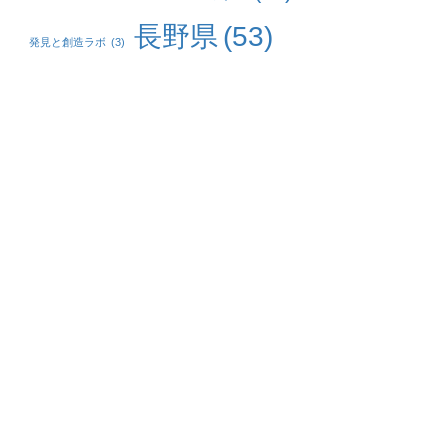
長野県
(53)
発見と創造ラボ
(3)