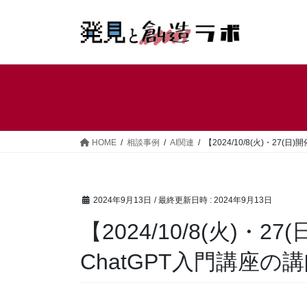
コ
ナ
ン
ビ
テ
ゲ
ン
ー
ツ
シ
へ
ョ
ス
ン
キ
に
ッ
移
HOME
相談事例
AI関連
【2024/10/8(火)・27
プ
動
2024年9月13日
/ 最終更新日時 :
2024年9月13日
【2024/10/8(火)・
ChatGPT入門講座