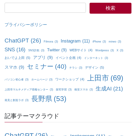
プライバシーポリシー
ChatGPT
(26)
Instagram
(11)
Filmora
(3)
iPhone
(3)
mineo
(3)
SNS
(16)
Twitter
(9)
WEBサイト
(4)
SNS詐欺
(3)
Wordpress
(3)
X
(3)
アプリ
(9)
おいでよ上田
(5)
イベント企画
(4)
インターネット
(3)
セミナー
(40)
スマホ
(9)
デザイン
(5)
チラシ
(3)
上田市
(69)
ワークショップ
(4)
パソコン初心者
(3)
ホームページ
(3)
生成AI
(21)
上田市マルチメディア情報センター
(3)
探究学習
(3)
格安スマホ
(3)
長野県
(53)
発見と創造ラボ
(3)
記事テーマクラウド
ChatGPT
(26)