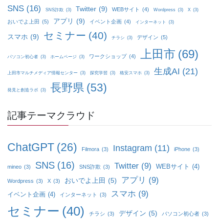
SNS
(16)
Twitter
(9)
WEBサイト
(4)
SNS詐欺
(3)
Wordpress
(3)
X
(3)
アプリ
(9)
おいでよ上田
(5)
イベント企画
(4)
インターネット
(3)
セミナー
(40)
スマホ
(9)
デザイン
(5)
チラシ
(3)
上田市
(69)
ワークショップ
(4)
パソコン初心者
(3)
ホームページ
(3)
生成AI
(21)
上田市マルチメディア情報センター
(3)
探究学習
(3)
格安スマホ
(3)
長野県
(53)
発見と創造ラボ
(3)
記事テーマクラウド
ChatGPT
(26)
Instagram
(11)
Filmora
(3)
iPhone
(3)
SNS
(16)
Twitter
(9)
WEBサイト
(4)
mineo
(3)
SNS詐欺
(3)
アプリ
(9)
おいでよ上田
(5)
Wordpress
(3)
X
(3)
スマホ
(9)
イベント企画
(4)
インターネット
(3)
セミナー
(40)
デザイン
(5)
チラシ
(3)
パソコン初心者
(3)