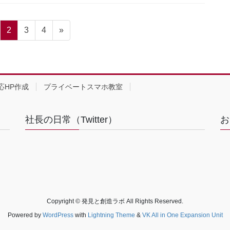
固
固
固
2
3
4
»
定
定
定
ペ
ペ
ペ
ー
ー
ー
ジ
ジ
ジ
応HP作成
プライベートスマホ教室
社長の日常（Twitter）
お
Copyright © 発見と創造ラボ All Rights Reserved.
Powered by
WordPress
with
Lightning Theme
&
VK All in One Expansion Unit