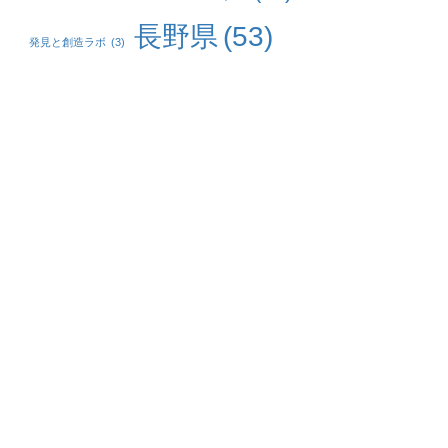
長野県
(53)
発見と創造ラボ
(3)