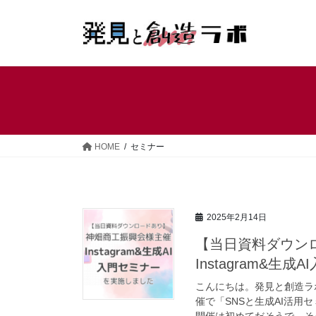
コ
ナ
ン
ビ
テ
ゲ
ン
ー
ツ
シ
へ
ョ
ス
ン
キ
に
ッ
移
HOME
セミナー
プ
動
2025年2月14日
【当日資料ダウン
Instagram&
こんにちは。発見と創造ラ
催で「SNSと生成AI活
開催は初めてだそうで、そう