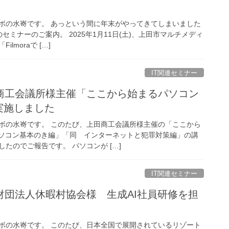
ボの水㟢です。 あっという間に年末がやってきてしまいました
のセミナーのご案内。 2025年1月11日(土)、上田市マルチメディ
lmoraで […]
IT関連セミナー
商工会議所様主催「ここから始まるパソコン
実施しました
ボの水㟢です。 このたび、上田商工会議所様主催の「ここから
パソコン基本のき編」「同 インターネットと犯罪対策編」の講
たのでご報告です。 パソコンが […]
IT関連セミナー
財団法人休暇村協会様 生成AI社員研修を担
ボの水㟢です。 このたび、日本全国で展開されているリゾート