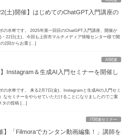
木)・22(土)開催】はじめてのChatGPT入門講座の
の水㟢です。 2025年第一回目のChatGPT入門講座、開催が
(木)・22日(土)、今回も上田市マルチメディア情報センター様で開
2回からお選 […]
AI関連
)開催】Instagram＆生成AI入門セミナーを開催し
水㟢です。 来る2月7日(金)、Instagramと生成AIの入門セミ
）なセミナーをやらせていただけることになりましたのでご案
タの投稿 […]
IT関連セミナー
土)開催】「Filmoraでカンタン動画編集！」講師を