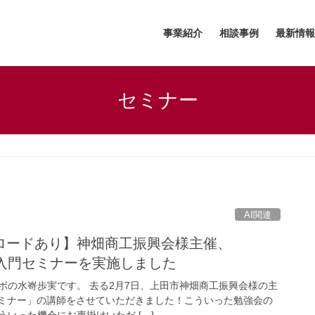
事業紹介
相談事例
最新情報
セミナー
AI関連
ロードあり】神畑商工振興会様主催、
生成AI入門セミナーを実施しました
ボの水㟢歩実です。 去る2月7日、上田市神畑商工振興会様の主
用セミナー」の講師をさせていただきました！こういった勉強会の
いった機会にお声掛けいただ […]