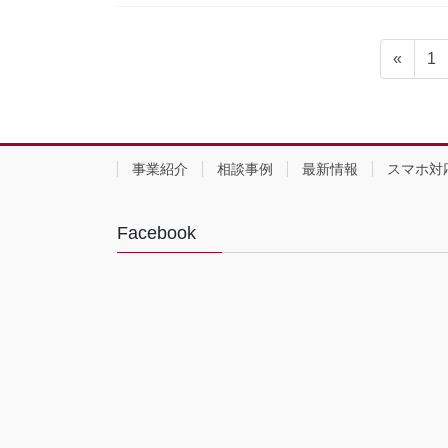
投
固
«
1
稿
定
ペ
の
ー
ペ
ジ
事業紹介
相談事例
最新情報
スマホ対
ー
ジ
Facebook
送
り