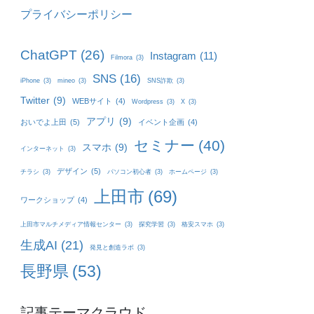
プライバシーポリシー
ChatGPT
(26)
Instagram
(11)
Filmora
(3)
SNS
(16)
iPhone
(3)
mineo
(3)
SNS詐欺
(3)
Twitter
(9)
WEBサイト
(4)
Wordpress
(3)
X
(3)
アプリ
(9)
おいでよ上田
(5)
イベント企画
(4)
セミナー
(40)
スマホ
(9)
インターネット
(3)
デザイン
(5)
チラシ
(3)
パソコン初心者
(3)
ホームページ
(3)
上田市
(69)
ワークショップ
(4)
上田市マルチメディア情報センター
(3)
探究学習
(3)
格安スマホ
(3)
生成AI
(21)
発見と創造ラボ
(3)
長野県
(53)
記事テーマクラウド