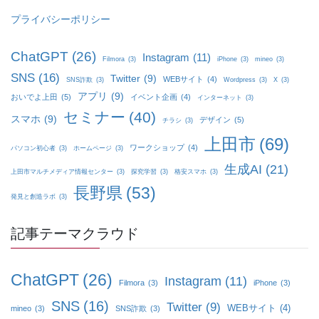
プライバシーポリシー
ChatGPT
(26)
Instagram
(11)
Filmora
(3)
iPhone
(3)
mineo
(3)
SNS
(16)
Twitter
(9)
WEBサイト
(4)
SNS詐欺
(3)
Wordpress
(3)
X
(3)
アプリ
(9)
おいでよ上田
(5)
イベント企画
(4)
インターネット
(3)
セミナー
(40)
スマホ
(9)
デザイン
(5)
チラシ
(3)
上田市
(69)
ワークショップ
(4)
パソコン初心者
(3)
ホームページ
(3)
生成AI
(21)
上田市マルチメディア情報センター
(3)
探究学習
(3)
格安スマホ
(3)
長野県
(53)
発見と創造ラボ
(3)
記事テーマクラウド
ChatGPT
(26)
Instagram
(11)
Filmora
(3)
iPhone
(3)
SNS
(16)
Twitter
(9)
WEBサイト
(4)
mineo
(3)
SNS詐欺
(3)