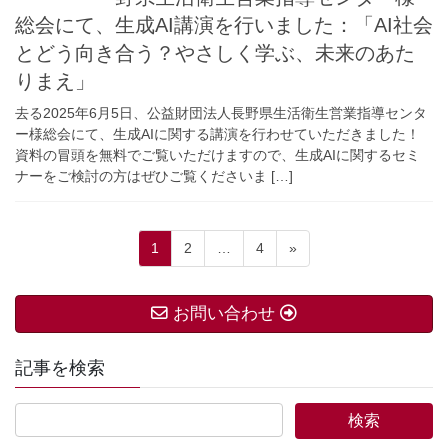
総会にて、生成AI講演を行いました：「AI社会
とどう向き合う？やさしく学ぶ、未来のあた
りまえ」
去る2025年6月5日、公益財団法人長野県生活衛生営業指導センタ
ー様総会にて、生成AIに関する講演を行わせていただきました！
資料の冒頭を無料でご覧いただけますので、生成AIに関するセミ
ナーをご検討の方はぜひご覧くださいま […]
投
固
固
固
1
2
…
4
»
稿
定
定
定
ペ
ペ
ペ
の
お問い合わせ
ー
ー
ー
ペ
ジ
ジ
ジ
ー
記事を検索
ジ
送
り