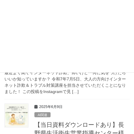
プ講座「ChatGPT入門＆ワークショップ講座」を担当させていた
だきました！資料の冒頭を無料でご覧いただけますので、生成AI
に関するセミナーをご検討の方はぜ […]
2025年6月10日
IT関連セミナー
【2025/7/5（土）】インターネット
詐欺＆トラブル対策講座を担当い
たします
最近よく聞くインターネット詐欺、怖いけど⋯何に気をつけたら
いいか知っていますか？ 令和7年7月5日、大人の方向けインター
ネット詐欺＆トラブル対策講座を担当させていただくことになり
ました！ この投稿をInstagramで見 […]
2025年6月9日
AI関連
【当日資料ダウンロードあり】長
野県生活衛生営業指導センター様