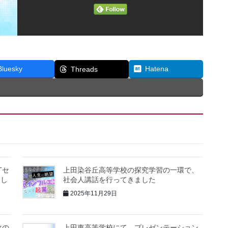
Bluesky
Hatena
Threads
Tセ
上田染谷丘高等学校の探究学習の一環で、
まし
社会人講話を行ってきました
2025年11月29日
けの
上田東高等学校にて、プレゼンテーション