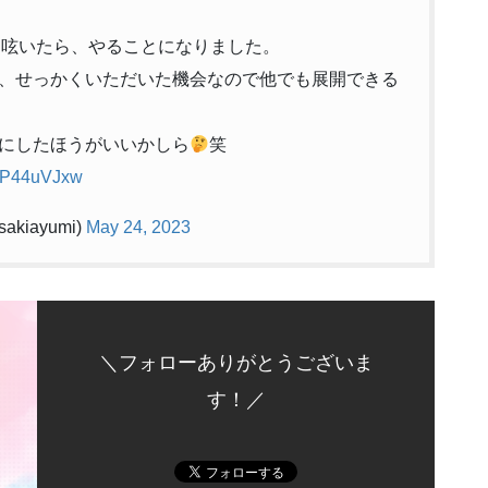
ーと呟いたら、やることになりました。
、せっかくいただいた機会なので他でも展開できる
にしたほうがいいかしら
笑
XYP44uVJxw
kiayumi)
May 24, 2023
＼フォローありがとうございま
す！／