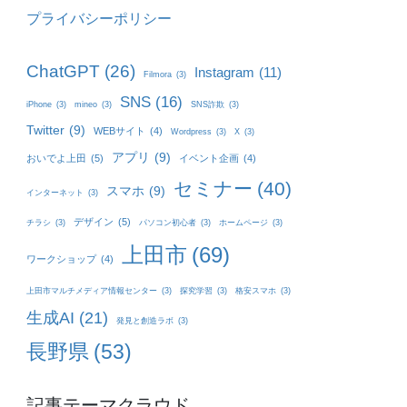
プライバシーポリシー
ChatGPT
(26)
Instagram
(11)
Filmora
(3)
SNS
(16)
iPhone
(3)
mineo
(3)
SNS詐欺
(3)
Twitter
(9)
WEBサイト
(4)
Wordpress
(3)
X
(3)
アプリ
(9)
おいでよ上田
(5)
イベント企画
(4)
セミナー
(40)
スマホ
(9)
インターネット
(3)
デザイン
(5)
チラシ
(3)
パソコン初心者
(3)
ホームページ
(3)
上田市
(69)
ワークショップ
(4)
上田市マルチメディア情報センター
(3)
探究学習
(3)
格安スマホ
(3)
生成AI
(21)
発見と創造ラボ
(3)
長野県
(53)
記事テーマクラウド