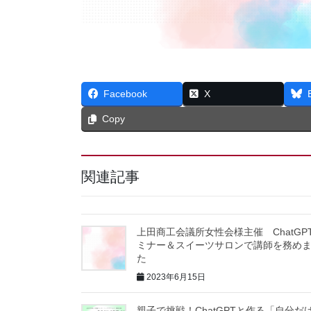
Facebook
X
Copy
関連記事
上田商工会議所女性会様主催 ChatGP
ミナー＆スイーツサロンで講師を務め
た
2023年6月15日
親子で挑戦！ChatGPTと作る「自分だ