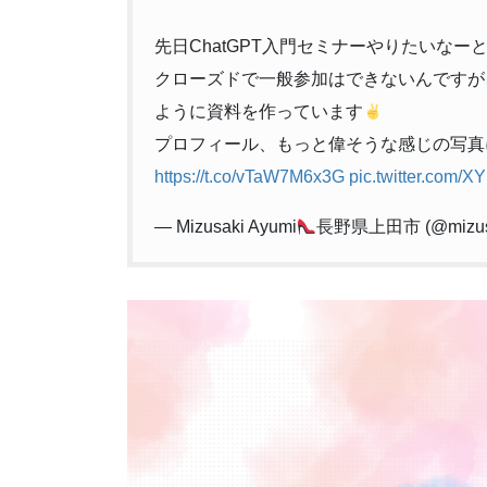
先日ChatGPT入門セミナーやりたいな
クローズドで一般参加はできないんですが
ように資料を作っています
プロフィール、もっと偉そうな感じの写真
https://t.co/vTaW7M6x3G
pic.twitter.com/
— Mizusaki Ayumi
長野県上田市 (@mizusa