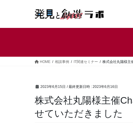
コ
ナ
ン
ビ
テ
ゲ
ン
ー
ツ
シ
へ
ョ
ス
ン
キ
に
ッ
移
HOME
相談事例
IT関連セミナー
株式会社丸陽様主催
プ
動
2023年6月15日
/ 最終更新日時 :
2023年6月16日
株式会社丸陽様主催Ch
せていただきました