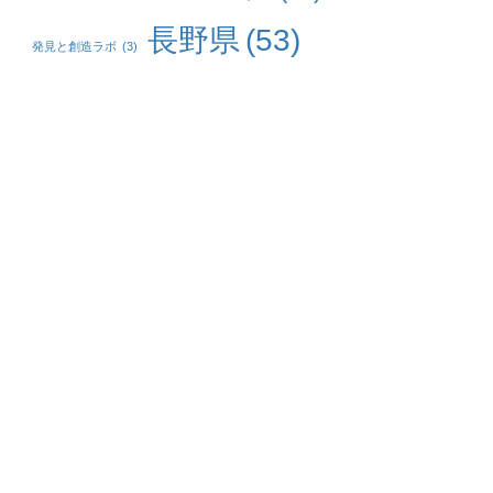
長野県
(53)
発見と創造ラボ
(3)