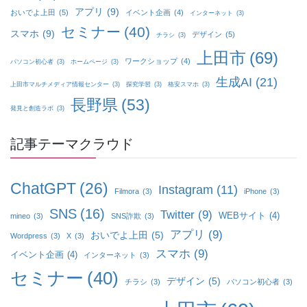
アプリ
(9)
おいでよ上田
(5)
イベント企画
(4)
インターネット
(3)
セミナー
(40)
スマホ
(9)
デザイン
(5)
チラシ
(3)
上田市
(69)
ワークショップ
(4)
パソコン初心者
(3)
ホームページ
(3)
生成AI
(21)
上田市マルチメディア情報センター
(3)
探究学習
(3)
格安スマホ
(3)
長野県
(53)
発見と創造ラボ
(3)
記事テーマクラウド
ChatGPT
(26)
Instagram
(11)
Filmora
(3)
iPhone
(3)
SNS
(16)
Twitter
(9)
WEBサイト
(4)
mineo
(3)
SNS詐欺
(3)
アプリ
(9)
おいでよ上田
(5)
Wordpress
(3)
X
(3)
スマホ
(9)
イベント企画
(4)
インターネット
(3)
セミナー
(40)
デザイン
(5)
チラシ
(3)
パソコン初心者
(3)