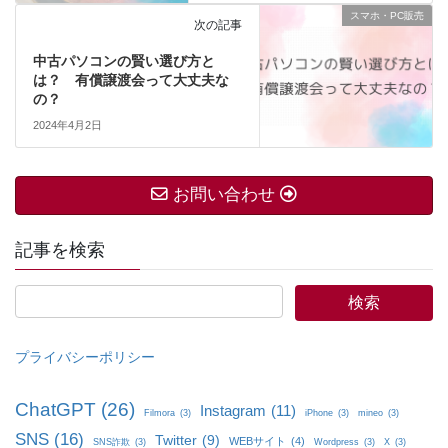
スマホ・PC販売
次の記事
中古パソコンの賢い選び方と
は？ 有償譲渡会って大丈夫な
の？
2024年4月2日
お問い合わせ
記事を検索
プライバシーポリシー
ChatGPT
(26)
Instagram
(11)
Filmora
(3)
iPhone
(3)
mineo
(3)
SNS
(16)
Twitter
(9)
WEBサイト
(4)
SNS詐欺
(3)
Wordpress
(3)
X
(3)