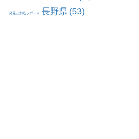
長野県
(53)
発見と創造ラボ
(3)