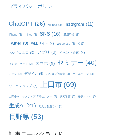
プライバシーポリシー
ChatGPT
(26)
Instagram
(11)
Filmora
(3)
SNS
(16)
iPhone
(3)
mineo
(3)
SNS詐欺
(3)
Twitter
(9)
WEBサイト
(4)
Wordpress
(3)
X
(3)
アプリ
(9)
おいでよ上田
(5)
イベント企画
(4)
セミナー
(40)
スマホ
(9)
インターネット
(3)
デザイン
(5)
チラシ
(3)
パソコン初心者
(3)
ホームページ
(3)
上田市
(69)
ワークショップ
(4)
上田市マルチメディア情報センター
(3)
探究学習
(3)
格安スマホ
(3)
生成AI
(21)
発見と創造ラボ
(3)
長野県
(53)
記事テーマクラウド