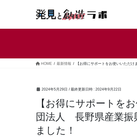
コ
ナ
ン
ビ
テ
ゲ
ン
ー
ツ
シ
へ
ョ
ス
ン
キ
に
ッ
移
HOME
最新情報
【お得にサポートをお使いいただけ
プ
動
2024年5月29日
/ 最終更新日時 :
2024年9月22日
【お得にサポートをお
団法人 長野県産業振
ました！