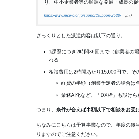
り、中小企業者等の順調な発展・成長の促
https://www.nice-o.or.jp/support/support-2520/
より
ざっくりとした派遣内容は以下の通り。
1課題につき2時間×6回まで（創業者の
れる
相談費用は2時間あたり15,000円で、
経費の半額（創業予定者の場合は全
業務AI化など、「DX枠」も設けら
つまり、
条件が合えば半額以下で相談をお受
ちなみにこちらは予算事業なので、年度の後
りますのでご注意ください。