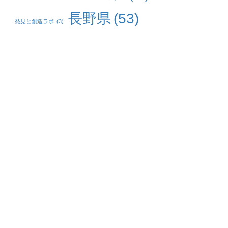
長野県
(53)
発見と創造ラボ
(3)