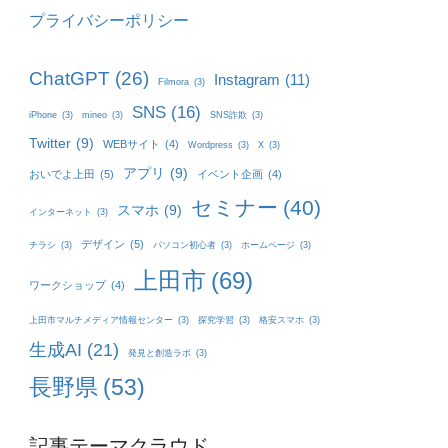
プライバシーポリシー
ChatGPT
(26)
Instagram
(11)
Filmora
(3)
SNS
(16)
iPhone
(3)
mineo
(3)
SNS詐欺
(3)
Twitter
(9)
WEBサイト
(4)
Wordpress
(3)
X
(3)
アプリ
(9)
おいでよ上田
(5)
イベント企画
(4)
セミナー
(40)
スマホ
(9)
インターネット
(3)
デザイン
(5)
チラシ
(3)
パソコン初心者
(3)
ホームページ
(3)
上田市
(69)
ワークショップ
(4)
上田市マルチメディア情報センター
(3)
探究学習
(3)
格安スマホ
(3)
生成AI
(21)
発見と創造ラボ
(3)
長野県
(53)
記事テーマクラウド