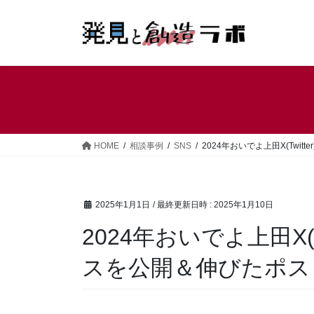
コ
ナ
ン
ビ
テ
ゲ
ン
ー
ツ
シ
へ
ョ
ス
ン
キ
に
ッ
移
HOME
相談事例
SNS
2024年おいでよ上田X(Tw
プ
動
2025年1月1日
/ 最終更新日時 :
2025年1月10日
2024年おいでよ上田X(
スを公開＆伸びたポス